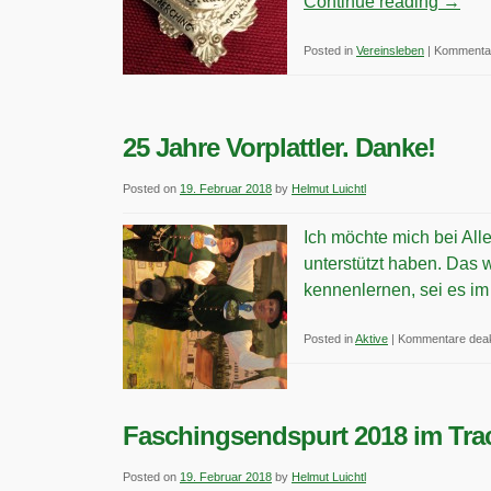
Continue reading
→
Posted in
Vereinsleben
|
Kommentar
25 Jahre Vorplattler. Danke!
Posted on
19. Februar 2018
by
Helmut Luichtl
Ich möchte mich bei All
unterstützt haben. Das w
kennenlernen, sei es i
Posted in
Aktive
|
Kommentare deakt
Faschingsendspurt 2018 im Tra
Posted on
19. Februar 2018
by
Helmut Luichtl