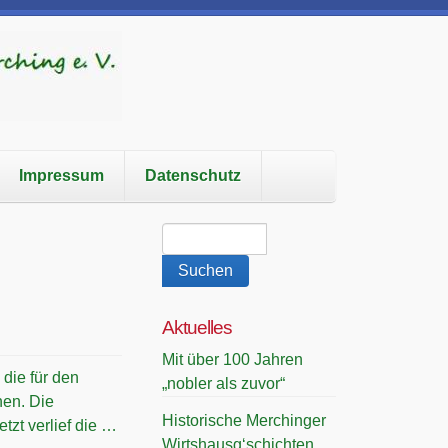
Impressum
Datenschutz
Aktuelles
Mit über 100 Jahren
die für den
„nobler als zuvor“
nen. Die
Historische Merchinger
tzt verlief die …
Wirtshausg‘schichten