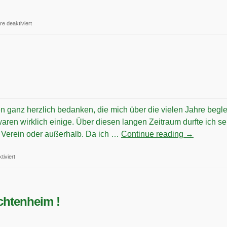
für
e deaktiviert
Neue
Jugendleiter
für
den
Trachtler-
Nachwuchs
en ganz herzlich bedanken, die mich über die vielen Jahre begle
aren wirklich einige. Über diesen langen Zeitraum durfte ich se
m Verein oder außerhalb. Da ich …
Continue reading
→
für
iviert
25
Jahre
Vorplattler.
chtenheim !
Danke!