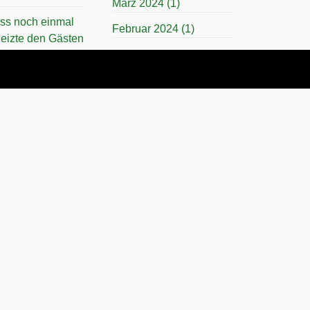
März 2024
(1)
uss noch einmal
Februar 2024
(1)
 heizte den Gästen
November 2023
(1)
April 2023
(1)
März 2023
(1)
November 2022
(1)
Juli 2022
(1)
April 2022
(1)
achtsfeier im
November 2021
(1)
al Ismaning
Juli 2021
(1)
November 2019
(1)
März 2019
(1)