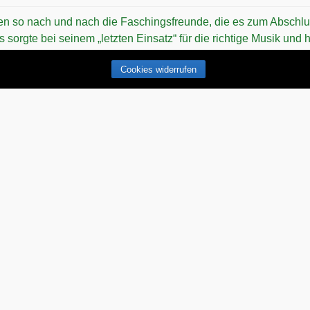
en so nach und nach die Faschingsfreunde, die es zum Abschl
 sorgte bei seinem „letzten Einsatz“ für die richtige Musik und
n dieser Stelle …
Continue reading
→
Cookies widerrufen
für
tare deaktiviert
Faschingsendspurt
2018
im
Trachtenheim
!
fuhren wir mit zehn Personen nach Ismaning. Bei unserer Weihn
 bei einer Runde „Rüscherl“ ausgemacht, dass wir im Fasching m
t lustiger Abend, bei dem am Anfang …
Continue reading
→
für
tare deaktiviert
Fasching
in