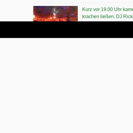
Kurz vor 19.00 Uhr kam
krachen ließen. DJ Ricks
nochmals richtig ein. A
Posted in
Veranstaltungen
|
Kommen
Fasching in Ismaning
Posted on
19. Februar 2018
by
Helmut Luichtl
Am „ruassig`n Freitag“ 
letzten Jahr hatten wir
entern. Es war ein rech
Posted in
Veranstaltungen
|
Kommen