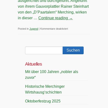
ausgerichtet und durchgeführt. Angeführt
von ihrem Gauvorplattler Rainer Steinhart
von den „D’Paartalern“ Merching, wirken
in dieser …
Continue reading
→
für
Posted in
Jugend
|
Kommentare deaktiviert
Wettstreit
der
Huosigau-
Jugend
in
Aktuelles
Merching
Mit über 100 Jahren „nobler als
zuvor“
Historische Merchinger
Wirtshausg‘schichten
Oktoberfestzug 2025