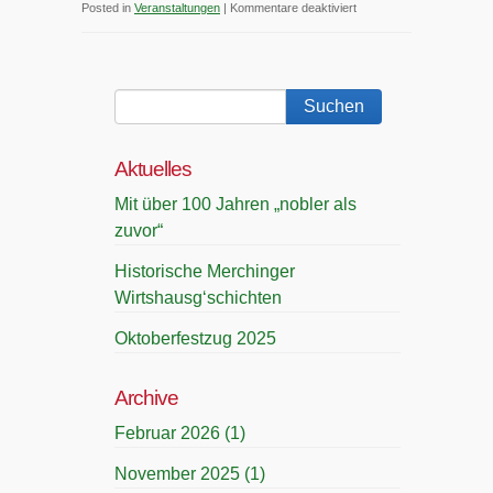
für
Posted in
Veranstaltungen
|
Kommentare deaktiviert
Volkstänze
und
Geschichten
aus
dem
Aktuelles
Lechrain
Mit über 100 Jahren „nobler als
zuvor“
Historische Merchinger
Wirtshausg‘schichten
Oktoberfestzug 2025
Archive
Februar 2026
(1)
November 2025
(1)