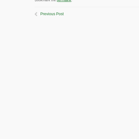
Bookmark the
permalink
.
Previous Post