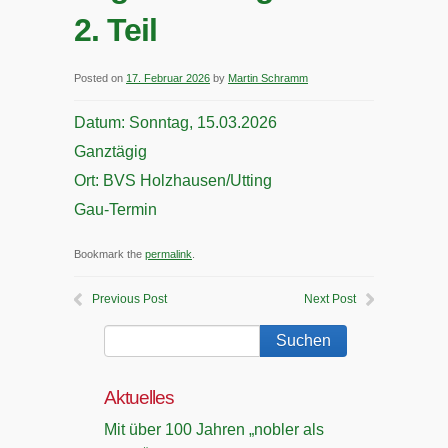
2. Teil
Posted on
17. Februar 2026
by
Martin Schramm
Datum:
Sonntag, 15.03.2026
Ganztägig
Ort:
BVS Holzhausen/Utting
Gau-Termin
Bookmark the
permalink
.
Previous Post
Next Post
Aktuelles
Mit über 100 Jahren „nobler als