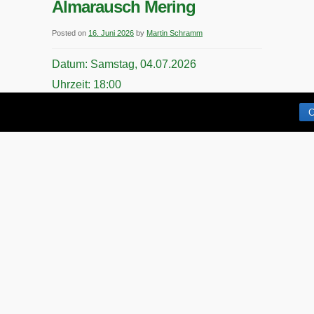
!!
Almarausch Mering
Posted on
16. Juni 2026
by
Martin Schramm
Datum:
Samstag, 04.07.2026
Uhrzeit:
18:00
Ort:
Trachtenheim Mering
C
Vereinstermin
für
Kommentare deaktiviert
Besuch
Monatsversammlung
Sommerfest
Almarausch
Posted on
16. Juni 2026
by
Martin Schramm
Mering