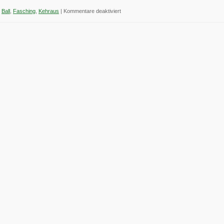
für
Ball
,
Fasching
,
Kehraus
|
Kommentare deaktiviert
Kehraus
im
Trachtenheim