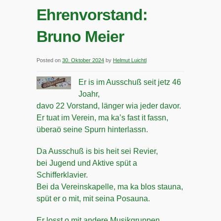
Ehrenvorstand:
Bruno Meier
Posted on
30. Oktober 2024
by
Helmut Luichtl
Er is im Ausschuß seit jetz 46
Joahr,
davo 22 Vorstand, länger wia jeder davor.
Er tuat im Verein, ma ka’s fast it fassn,
überaö seine Spurn hinterlassn.
Da Ausschuß is bis heit sei Revier,
bei Jugend und Aktive spüt a
Schifferklavier.
Bei da Vereinskapelle, ma ka blos stauna,
spüt er o mit, mit seina Posauna.
Er losst o mit andere Musikgruppen,