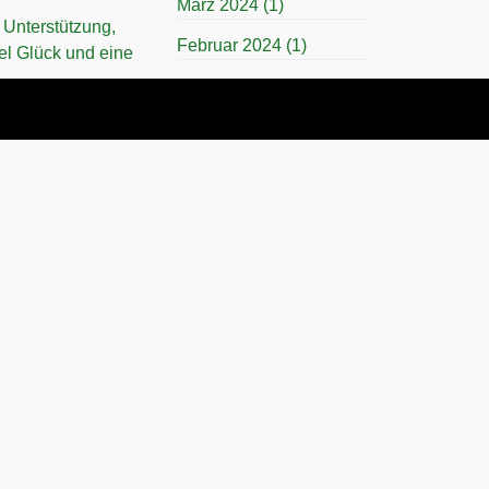
März 2024
(1)
e Unterstützung,
Februar 2024
(1)
el Glück und eine
November 2023
(1)
April 2023
(1)
n. Sie treten
März 2023
(1)
November 2022
(1)
Juli 2022
(1)
r gemeinsamen
April 2022
(1)
November 2021
(1)
Juli 2021
(1)
November 2019
(1)
März 2019
(1)