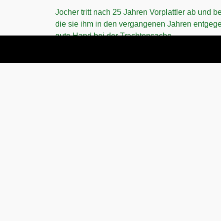
Jocher tritt nach 25 Jahren Vorplattler ab und 
die sie ihm in den vergangenen Jahren entgeg
gute Hand bei der Trachtensache.
Auch die Jugendleiter Rainer Steinhart und Sa
nach 16 Jahren erfolgreicher Jugendarbeit zu
Auch sie bedanken sich für die tolle Unterstüt
Der rundum gelungene, und die Besucher aufs
intonierten „Bayernhymne“ aus.
Text © Andreas (Mehl) Jocher
Fotos © Martin Dittebrand
[ Selbstablaufende Bilder ]