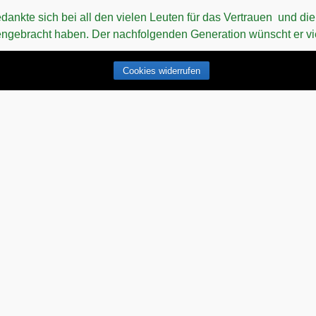
bedankte sich bei all den vielen Leuten für das Vertrauen und di
engebracht haben. Der nachfolgenden Generation wünscht er vi
Cookies widerrufen
bine Schramm waren mit dem Auftreten der Jugend sehr zufriede
rück und übergeben das Amt an die jüngere Generation.
zung der vergangenen Jahre.
 Beste unterhaltene Heimatabend, klang standesgemäß mit de